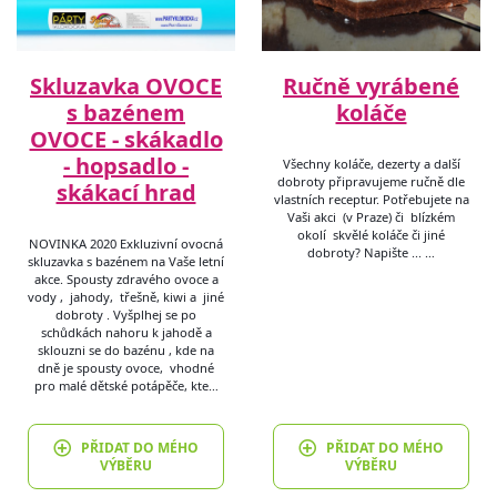
Skluzavka OVOCE
Ručně vyrábené
s bazénem
koláče
OVOCE - skákadlo
- hopsadlo -
Všechny koláče, dezerty a další
dobroty připravujeme ručně dle
skákací hrad
vlastních receptur. Potřebujete na
Vaši akci (v Praze) či blízkém
okolí skvělé koláče či jiné
NOVINKA 2020 Exkluzivní ovocná
dobroty? Napište ... …
skluzavka s bazénem na Vaše letní
akce. Spousty zdravého ovoce a
vody , jahody, třešně, kiwi a jiné
dobroty . Vyšplhej se po
schůdkách nahoru k jahodě a
sklouzni se do bazénu , kde na
dně je spousty ovoce, vhodné
pro malé dětské potápěče, kte…
PŘIDAT DO MÉHO
PŘIDAT DO MÉHO
VÝBĚRU
VÝBĚRU