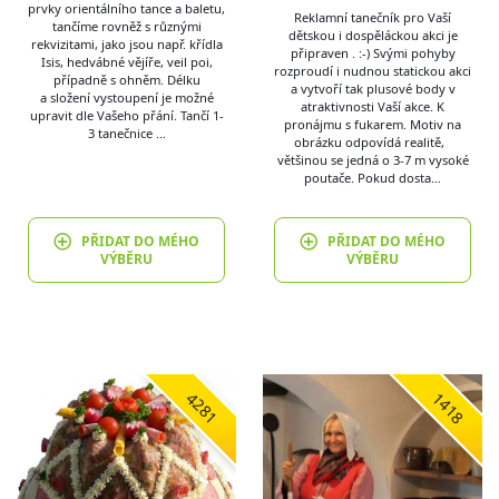
prvky orientálního tance a baletu,
Reklamní tanečník pro Vaší
tančíme rovněž s různými
dětskou i dospěláckou akci je
rekvizitami, jako jsou např. křídla
připraven . :-) Svými pohyby
Isis, hedvábné vějíře, veil poi,
rozproudí i nudnou statickou akci
případně s ohněm. Délku
a vytvoří tak plusové body v
a složení vystoupení je možné
atraktivnosti Vaší akce. K
upravit dle Vašeho přání. Tančí 1-
pronájmu s fukarem. Motiv na
3 tanečnice …
obrázku odpovídá realitě,
většinou se jedná o 3-7 m vysoké
poutače. Pokud dosta…
PŘIDAT DO MÉHO
PŘIDAT DO MÉHO
VÝBĚRU
VÝBĚRU
4281
1418