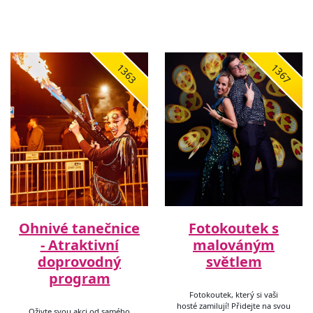
1363
1367
Ohnivé tanečnice
Fotokoutek s
- Atraktivní
malováným
doprovodný
světlem
program
Fotokoutek, který si vaši
hosté zamilují! Přidejte na svou
Oživte svou akci od samého