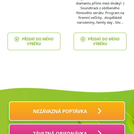
diamantu přímo mezi diváky! :)
Soundtrack z oblíbeného
filmového seriálu. Program na
firemní večírky, dospělácké
narozeniny, family day , Silv…
PŘIDAT DO MÉHO
PŘIDAT DO MÉHO
VÝBĚRU
VÝBĚRU
NEZÁVAZNÁ POPTÁVKA
ZÁVAZNÁ OBJEDNÁVKA