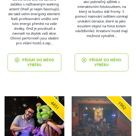
akci jedinečný zážitek s
začátku s nažhaveným walking
interaktivním fotokoutkem, na
actem! Oheň je nejen fascinující,
který se budou stát fronty. S
ale také velmi energický element.
pomocí malování světlem vznikají
Naši profesionální umělci umí
unikátní obrazce, které se jako
tuto energii přenést na vaše
kouzlem objeví na fotce kolem
diváky, čímž je povzbudí a
návštěvníků. Kreativní hosté mají
navnadí na zbytek vaší akce.
možnost vytvářet…
Ohniví performeři jsou ideální
pro vítání hostů a zaji…
PŘIDAT DO MÉHO
PŘIDAT DO MÉHO
VÝBĚRU
VÝBĚRU
4451
1962