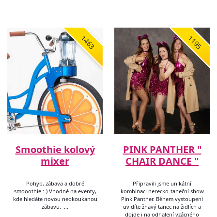
1463
1195
Smoothie kolový
PINK PANTHER "
mixer
CHAIR DANCE "
Pohyb, zábava a dobré
Připravili jsme unikátní
smooothie :-) Vhodné na eventy,
kombinaci herecko-taneční show
kde hledáte novou neokoukanou
Pink Panther. Během vystoupení
zábavu. …
uvidíte žhavý tanec na židlích a
dojde i na odhalení vzácného