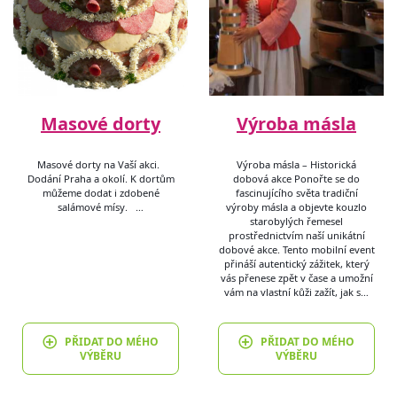
Masové dorty
Výroba másla
Masové dorty na Vaší akci.
Výroba másla – Historická
Dodání Praha a okolí. K dortům
dobová akce Ponořte se do
můžeme dodat i zdobené
fascinujícího světa tradiční
salámové mísy. …
výroby másla a objevte kouzlo
starobylých řemesel
prostřednictvím naší unikátní
dobové akce. Tento mobilní event
přináší autentický zážitek, který
vás přenese zpět v čase a umožní
vám na vlastní kůži zažít, jak s…
PŘIDAT DO MÉHO
PŘIDAT DO MÉHO
VÝBĚRU
VÝBĚRU