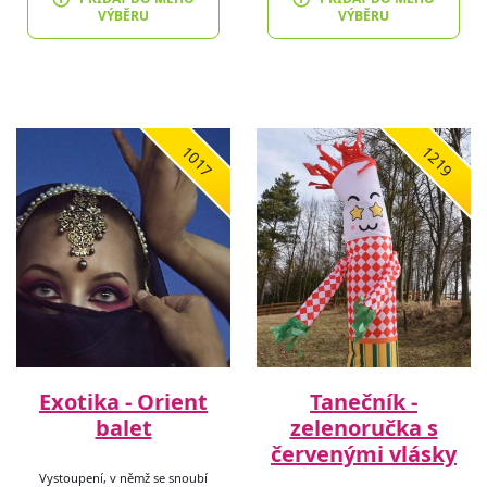
VÝBĚRU
VÝBĚRU
1017
1219
Exotika - Orient
Tanečník -
balet
zelenoručka s
červenými vlásky
Vystoupení, v němž se snoubí