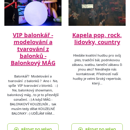
VIP balonkář -
Kapela pop, rock,
modelování a
lidovky, country
tvarování z
balonků -
Hledáte kvalitní hudbu pro svůj
ples, tradiční bál, podnikovou
Balonkový MÁG
zábavu, svatbu, taneční zábavu či
jinou akci? Neváhejte nás
kontaktovat. Předností naší
Balonkář? Modelování a
hudby je velmi široký repertoár,
tvarování z balonků ? Ano i Ne,
který…
spíše VIP tvarování z blonků. :-)
Ne, balonkový showmann,
balonkový mág , to je to přesnější
označení. :-) A když MÁG -
BALONKOVÝ KOUZELNÍK , tak
musím tedy dělat KOUZELNÉ
BALONKY :-) UDĚLÁM VÁM…
PŘIDAT DO MÉHO
PŘIDAT DO MÉHO