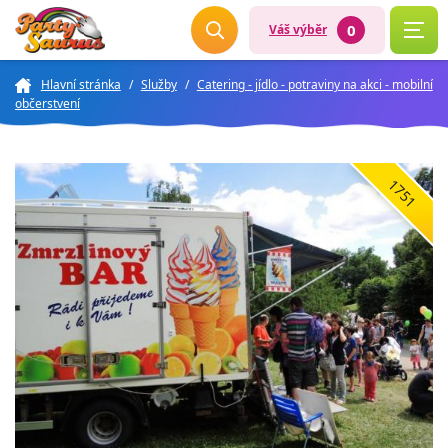
0
Váš výběr
Hlavní stránka
/
Služby
/
Catering - jídlo - potraviny na akci - mobilní
občerstvení
1751