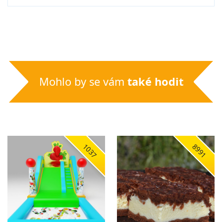
Mohlo by se vám
také hodit
1037
8991