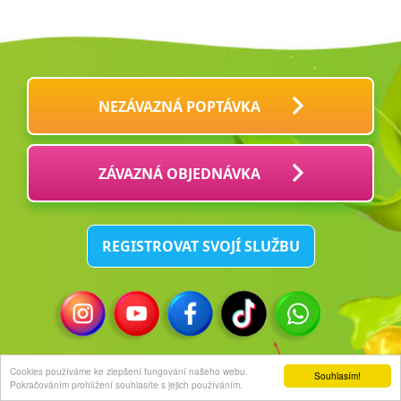
NEZÁVAZNÁ POPTÁVKA
ZÁVAZNÁ OBJEDNÁVKA
REGISTROVAT SVOJÍ SLUŽBU
© 2021 PÁRTY KLOKOČKA s.r.o.
Cookies používáme ke zlepšení fungování našeho webu.
Souhlasím!
Pokračováním prohlížení souhlasíte s jejich používáním.