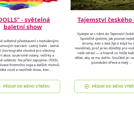
DOLLS" - světelná
Tajemství českého 
baletní show
Vydejte se s námi do Tajemství české
Společně zjistíme, jak poznat nejbě
né světelné představení s hedvábnými
stromy, kdo v lese žije (i když ho 
 duhových barvách. Ladný balet - ladná
nevidíme), proč je les důležitý pro vo
ní choreografie vhodná pro všechny
naše zdraví — a hlavně co může kaž
ní akce, soukromé oslavy, večírky a
dělat, aby se mu dařilo. Součástí je i
 události. Na přání zapojíme i PIXEL
poznávání dřeva a malý …
lizace firemního loga a dalších motivů.
dáte nové a neotřelé show, kter…
PŘIDAT DO MÉHO VÝBĚRU
PŘIDAT DO MÉHO VÝBĚ