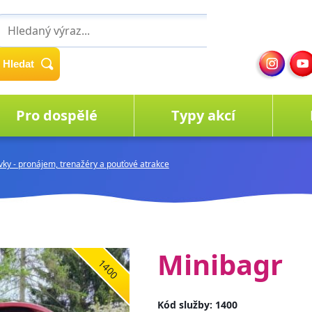
Hledat
Pro dospělé
Typy akcí
avky - pronájem, trenažéry a pouťové atrakce
Minibagr
1400
Kód služby: 1400