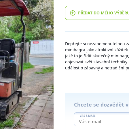
PŘIDAT DO MÉHO VÝBĚR
Dopřejte si nezapomenutelnou 
minibagra jako atraktivní zážitek
jaké to je řídit skutečný minibag
objevovat svět stavební techniky
událost o zábavný a netradiční p
Chcete se dozvědět v
VÁŠ E-MAIL