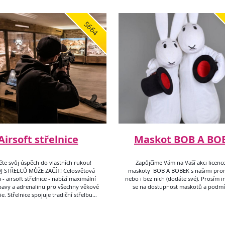
5664
Airsoft střelnice
Maskot BOB A BO
te svůj úspěch do vlastních rukou!
Zapůjčíme Vám na Vaší akci licen
 STŘELCŮ MŮŽE ZAČÍT! Celosvětová
maskoty BOB A BOBEK s našimi pro
 - airsoft střelnice - nabízí maximální
nebo i bez nich (dodáte své). Prosím 
bavy a adrenalinu pro všechny věkové
se na dostupnost maskotů a podmí
e. Střelnice spojuje tradiční střelbu…