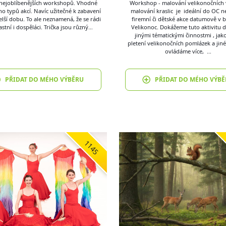
 nejoblíbenějších workshopů. Vhodné
Workshop - malování velikonočních v
 typů akcí. Navíc užitečné k zabavení
malování kraslic je ideální do OC n
elší dobu. To ale neznamená, že se rádi
firemní či dětské akce datumově v bl
stní i dospěláci. Trička jsou různý…
Velikonoc. Dokážeme tuto aktivitu d
jinými tématickými činnostmi , jako
pletení velikonočních pomlázek a jiné
ovládáme více, …
PŘIDAT DO MÉHO VÝBĚRU
PŘIDAT DO MÉHO VÝBĚ
1145