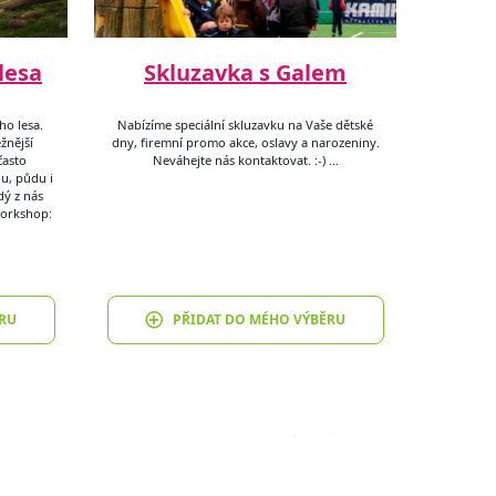
lesa
Skluzavka s Galem
ho lesa.
Nabízíme speciální skluzavku na Vaše dětské
žnější
dny, firemní promo akce, oslavy a narozeniny.
často
Neváhejte nás kontaktovat. :-) …
du, půdu i
dý z nás
 workshop:
RU
PŘIDAT DO MÉHO VÝBĚRU