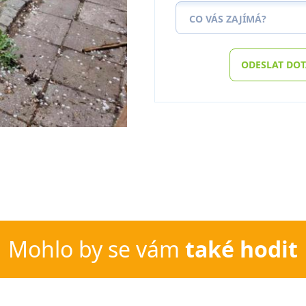
CO VÁS ZAJÍMÁ?
ODESLAT DO
Mohlo by se vám
také hodit