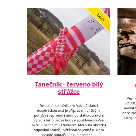
1225
Tanečník - červeno bílý
střážce
Vezmě
SOUBOJ
Reklamní tanečník pro Vaší dětskou i
novinka
dospěláckou akci je připraven . :-) Svými
porci zá
pohyby rozproudí i nudnou statickou akci a
kategori
vytvoří tak plusové body v atraktivnosti Vaší
akce. K pronájmu s fukarem. Motiv na obrázku
odpovídá realitě, většinou se jedná o 3-7 m
vysoké poutače. Pokud dostane …