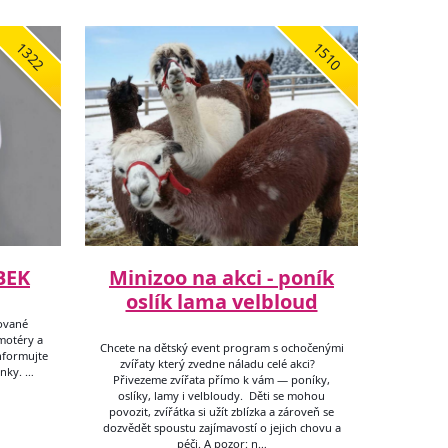
1322
1510
BEK
Minizoo na akci - poník
oslík lama velbloud
cované
motéry a
Chcete na dětský event program s ochočenými
informujte
zvířaty který zvedne náladu celé akci?
nky. …
Přivezeme zvířata přímo k vám — poníky,
oslíky, lamy i velbloudy. Děti se mohou
povozit, zvířátka si užít zblízka a zároveň se
dozvědět spoustu zajímavostí o jejich chovu a
péči. A pozor: n…