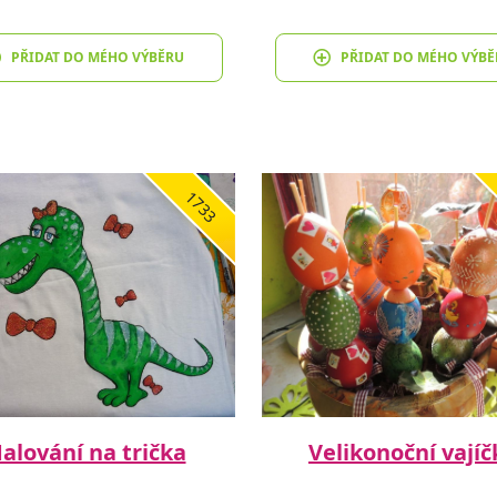
PŘIDAT DO MÉHO VÝBĚRU
PŘIDAT DO MÉHO VÝBĚ
1733
alování na trička
Velikonoční vajíč