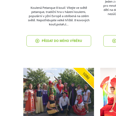
Jeden z
pro mnoho
Koulená Petanque 8 koulí: Vítejte ve světě
dětí na d
petanque, tradiční hra v házení koulemi,
nezúča
populární v jižní Evropě a oblíbená na celém
světě. Nepotřebujete velké hřiště. 8 kovových
koulí,potah,t…
PŘIDAT DO MÉHO VÝBĚRU
1080