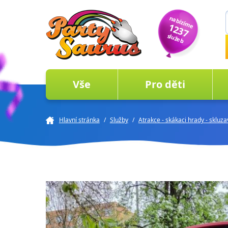
nabízíme
1237
služeb
Vše
Pro děti
Hlavní stránka
/
Služby
/
Atrakce - skákaci hrady - skluz