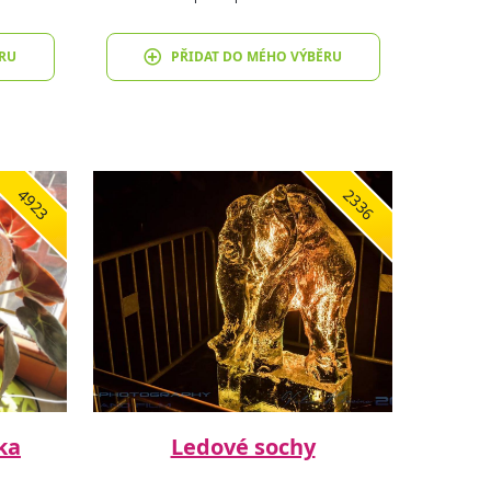
RU
PŘIDAT DO MÉHO VÝBĚRU
4923
2336
ka
Ledové sochy