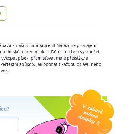
U
zábavu s naším minibagrem! Nabízíme pronájem
 na dětské a firemní akce. Děti si mohou vyzkoušet,
r, vykopat písek, přemisťovat malé překážky a
. Perfektní způsob, jak obohatit každou oslavu nebo
rvek!
íce?