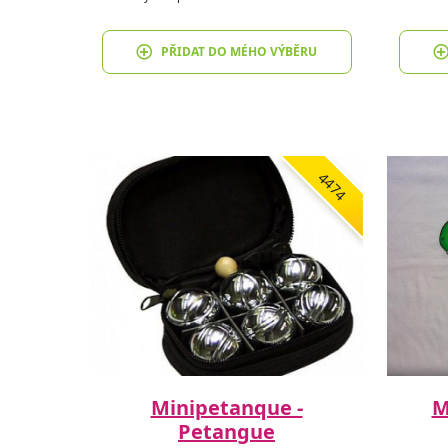
PŘIDAT DO MÉHO VÝBĚRU
4474
Minipetanque -
M
Petangue