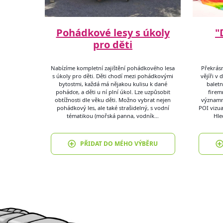
Pohádkové lesy s úkoly
"
pro děti
Nabízíme kompletní zajištění pohádkového lesa
Překrás
s úkoly pro děti. Děti chodí mezi pohádkovými
vějíři v
bytostmi, každá má nějakou kulisu k dané
balet
pohádce, a děti u ní plní úkol. Lze uzpůsobit
firem
obtížnosti dle věku děti. Možno vybrat nejen
významné
pohádkový les, ale také strašidelný, s vodní
POI vizua
tématikou (mořská panna, vodník…
Hle
PŘIDAT DO MÉHO VÝBĚRU