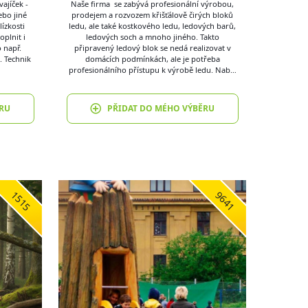
ajíček -
Naše firma se zabývá profesionální výrobou,
ebo jiné
prodejem a rozvozem křišťálově čirých bloků
ízkosti
ledu, ale také kostkového ledu, ledových barů,
oplnit i
ledových soch a mnoho jiného. Takto
 např.
připravený ledový blok se nedá realizovat v
. Technik
domácích podmínkách, ale je potřeba
profesionálního přístupu k výrobě ledu. Nab…
RU
PŘIDAT DO MÉHO VÝBĚRU
1515
9641