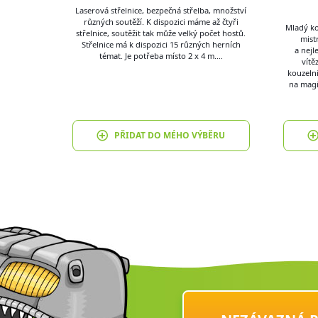
Laserová střelnice, bezpečná střelba, množství
různých soutěží. K dispozici máme až čtyři
Mladý ko
střelnice, soutěžit tak může velký počet hostů.
mist
Střelnice má k dispozici 15 různých herních
a nejl
témat. Je potřeba místo 2 x 4 m.…
vítě
kouzelni
na magi
PŘIDAT DO MÉHO VÝBĚRU