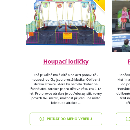
Houpací lodičky
Zná je každé malé dítě a na akci pobaví tě -
Pohádko
houpací lodičky jsou prostě klasika. Oblíbená
kteří ma
dětská atrakce, která by neměla chybět na
do po
žádné akci. Atrakce je pro děti ve věku cca 2-12
"Pohádká
let. Pro provoz atrakce je potřeba zajistit: rovný
oblíbené
povrch 8x6 metrů, možnost příjezdu na místo
těšit 
kde bude atrakce …
př
PŘIDAT DO MÉHO VÝBĚRU