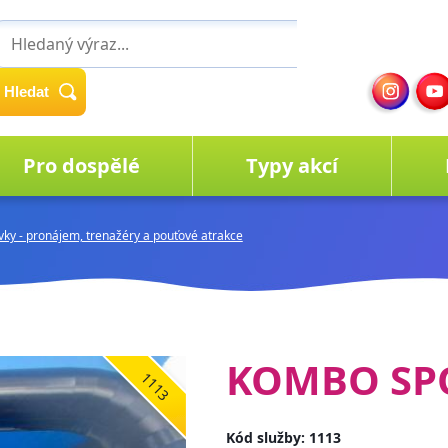
Hledat
Pro dospělé
Typy akcí
avky - pronájem, trenažéry a pouťové atrakce
KOMBO SP
1113
Kód služby: 1113