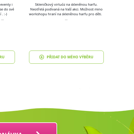
eventy i
Skleničkový virtuóz na skleněnou harfu.
 se do své
Neotřelá podívaná na Vaší akci. Možnost mino
. :-)
workshopu hraní na skleněnou harfu pro děti.
. …
…
RU
PŘIDAT DO MÉHO VÝBĚRU