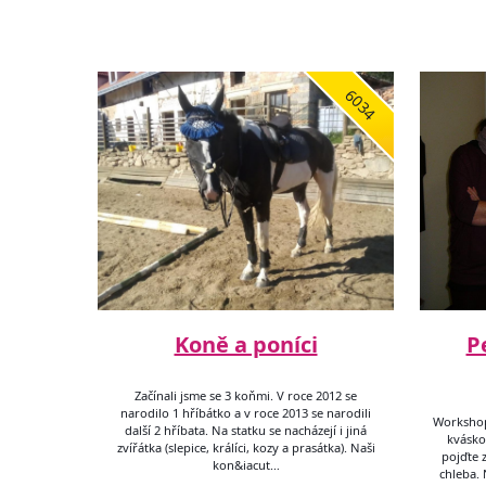
6034
Koně a poníci
P
Začínali jsme se 3 koňmi. V roce 2012 se
narodilo 1 hříbátko a v roce 2013 se narodili
Workshop
další 2 hříbata. Na statku se nacházejí i jiná
kváskov
zvířátka (slepice, králíci, kozy a prasátka). Naši
pojďte z
kon&iacut…
chleba.