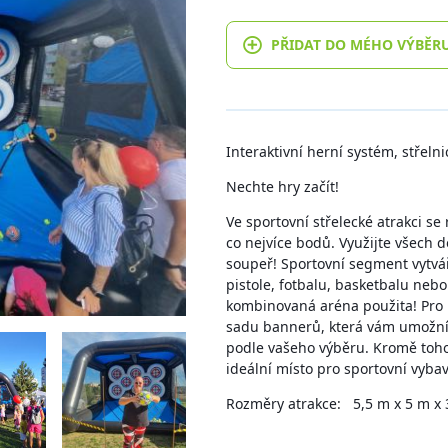
PŘIDAT DO MÉHO VÝBĚR
Interaktivní herní systém, střelni
Nechte hry začít!
Ve sportovní střelecké atrakci se
co nejvíce bodů. Využijte všech d
soupeř! Sportovní segment vytváří
pistole, fotbalu, basketbalu nebo 
kombinovaná aréna použita! Pro
sadu bannerů, která vám umožní
podle vašeho výběru. Kromě toho 
ideální místo pro sportovní vybav
Rozměry atrakce: 5,5 m x 5 m x 