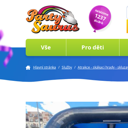
nabízíme
1237
služeb
Vše
Pro děti
Hlavní stránka
/
Služby
/
Atrakce - skákaci hrady - skluz