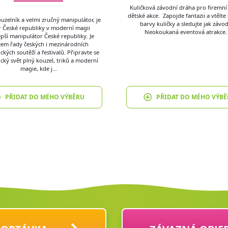
Kuličková závodní dráha pro firemní 
dětské akce. Zapojde fantazii a vtělte
uzelník a velmi zručný manipulátor, je
barvy kuličky a sledujte jak závodí 
r České republiky v moderní magii
Neokoukaná eventová atrakce
epší manipulátor České republiky. Je
zem řady českých i mezinárodních
ckých soutěží a festivalů. Připravte se
cký svět plný kouzel, triků a moderní
magie, kde j…
PŘIDAT DO MÉHO VÝBĚRU
PŘIDAT DO MÉHO VÝBĚ