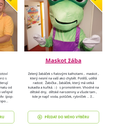
Maskot žába
hotoví
Zelený žabáček s fialovými kalhotami , maskot ,
rci s
který nesmí na vaší akci chybět. Potěší, udělá
erují
radost. Žabička , žabáček, který má velká
ématu od
kukadla a kuňká. :-) s promotérem. Vhodné na
i veřejné
dětské dny, dětské narozeniny a všude tam ,
pěv (pop-
kde je např. voda, potůček, rybníček ... ž…
Dispo…
RU
PŘIDAT DO MÉHO VÝBĚRU