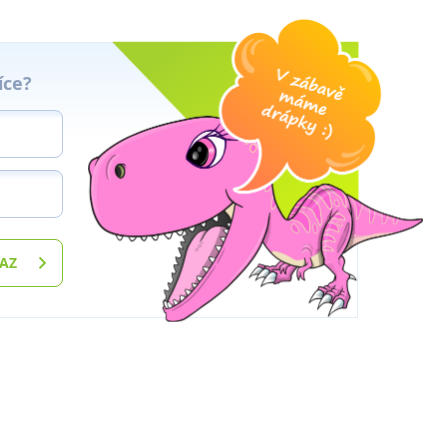
íce?
TAZ