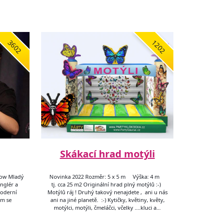
3602
1202
Skákací hrad motýli
how Mladý
Novinka 2022 Rozměr: 5 x 5 m Výška: 4 m
onglér a
tj. cca 25 m2 Originální hrad plný motýlů :-)
moderní
Motýlů ráj ! Druhý takový nenajdete , ani u nás
ím se
ani na jiné planetě. :-) Kytičky, květiny, květy,
motýlci, motýli, čmeláčci, včelky ....kluci a…