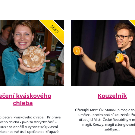
5583
ečení kváskového
Kouzelník
chleba
Úřadující Mistr ČR: Stand-up magic s
umělec - profesionální kouzelník, ž
 pečení kváskového chleba. Příprava
úřadující Mistr České Republiky v 
ého chleba - jako za starýchz časů -
magii. Kouzly, magií a žonglován
kusit co obnáší si vyrobit svůj vlastní
zab&yac…
 Nakonec své úsilí upečete do křupavé