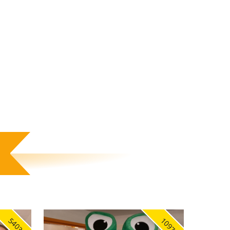
5403
1097