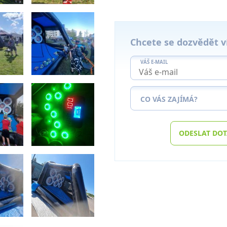
Chcete se dozvědět v
VÁŠ E-MAIL
CO VÁS ZAJÍMÁ?
ODESLAT DO