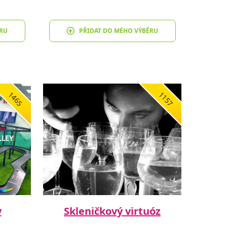
RU
PŘIDAT DO MÉHO VÝBĚRU
1465
1157
y
Skleničkový virtuóz