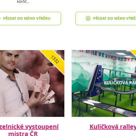
kůrčič…
PŘIDAT DO MÉHO VÝBĚRU
PŘIDAT DO MÉHO VÝBĚ
1332
zelnické vystoupení
Kuličková ralle
mistra ČR