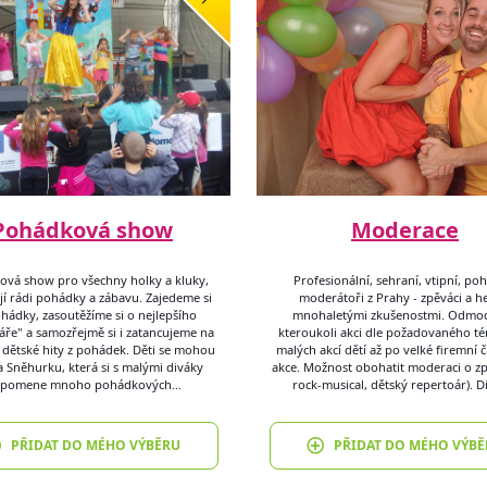
Pohádková show
Moderace
vá show pro všechny holky a kluky,
Profesionální, sehraní, vtipní, po
jí rádi pohádky a zábavu. Zajedeme si
moderátoři z Prahy - zpěváci a he
hádky, zasoutěžíme si o nejlepšího
mnohaletými zkušenostmi. Odmod
ře" a samozřejmě si i zatancujeme na
kteroukoli akci dle požadovaného t
 dětské hity z pohádek. Děti se mohou
malých akcí dětí až po velké firemní č
na Sněhurku, která si s malými diváky
akce. Možnost obohatit moderaci o z
ipomene mnoho pohádkových…
rock-musical, dětský repertoár). 
PŘIDAT DO MÉHO VÝBĚRU
PŘIDAT DO MÉHO VÝBĚ