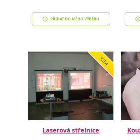
PŘIDAT DO MÉHO VÝBĚRU
7354
Laserová střelnice
Kou