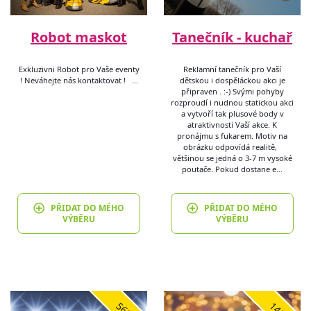
Robot maskot
Tanečník - kuchař
Exkluzivni Robot pro Vaše eventy
Reklamní tanečník pro Vaší
! Neváhejte nás kontaktovat ! …
dětskou i dospěláckou akci je
připraven . :-) Svými pohyby
rozproudí i nudnou statickou akci
a vytvoří tak plusové body v
atraktivnosti Vaší akce. K
pronájmu s fukarem. Motiv na
obrázku odpovídá realitě,
většinou se jedná o 3-7 m vysoké
poutače. Pokud dostane e…
PŘIDAT DO MÉHO
PŘIDAT DO MÉHO
VÝBĚRU
VÝBĚRU