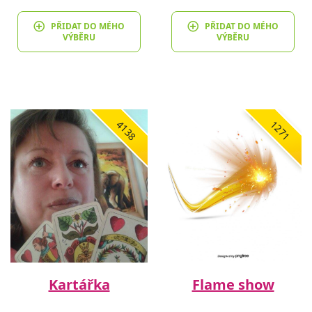
PŘIDAT DO MÉHO
PŘIDAT DO MÉHO
VÝBĚRU
VÝBĚRU
4138
1271
Kartářka
Flame show