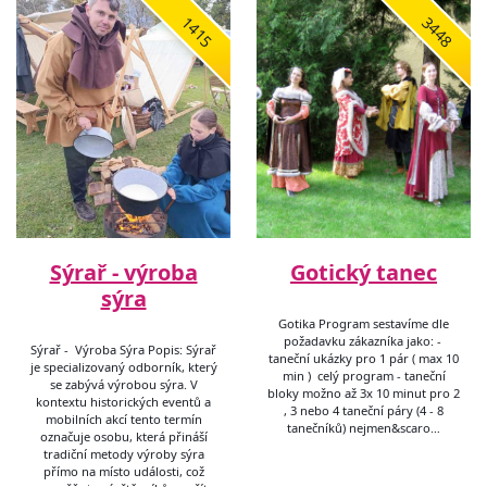
1415
3448
Sýrař - výroba
Gotický tanec
sýra
Gotika Program sestavíme dle
požadavku zákazníka jako: -
Sýrař - Výroba Sýra Popis: Sýrař
taneční ukázky pro 1 pár ( max 10
je specializovaný odborník, který
min ) celý program - taneční
se zabývá výrobou sýra. V
bloky možno až 3x 10 minut pro 2
kontextu historických eventů a
, 3 nebo 4 taneční páry (4 - 8
mobilních akcí tento termín
tanečníků) nejmen&scaro…
označuje osobu, která přináší
tradiční metody výroby sýra
přímo na místo události, což