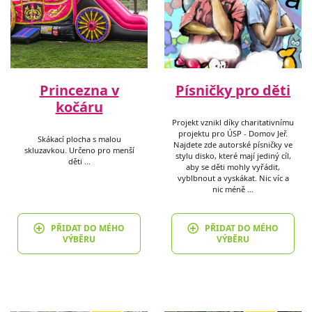
Princezna v
Písničky pro děti
kočáru
Projekt vznikl díky charitativnímu
projektu pro ÚSP - Domov Jeř.
Skákací plocha s malou
Najdete zde autorské písničky ve
skluzavkou. Určeno pro menší
stylu disko, které mají jediný cíl,
děti …
aby se děti mohly vyřádit,
vyblbnout a vyskákat. Nic víc a
nic méně …
PŘIDAT DO MÉHO
PŘIDAT DO MÉHO
VÝBĚRU
VÝBĚRU