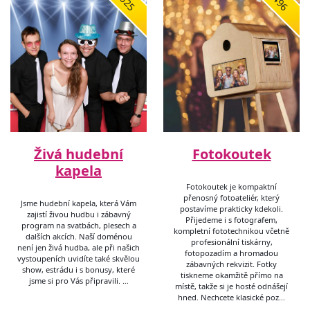
5625
1496
Živá hudební
Fotokoutek
kapela
Fotokoutek je kompaktní
přenosný fotoateliér, který
Jsme hudební kapela, která Vám
postavíme prakticky kdekoli.
zajistí živou hudbu i zábavný
Přijedeme i s fotografem,
program na svatbách, plesech a
kompletní fototechnikou včetně
dalších akcích. Naší doménou
profesionální tiskárny,
není jen živá hudba, ale při našich
fotopozadím a hromadou
vystoupeních uvidíte také skvělou
zábavných rekvizit. Fotky
show, estrádu i s bonusy, které
tiskneme okamžitě přímo na
jsme si pro Vás připravili. …
místě, takže si je hosté odnášejí
hned. Nechcete klasické poz…