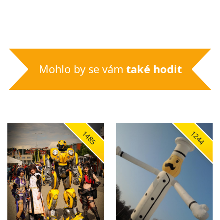
Mohlo by se vám
také hodit
1485
1244