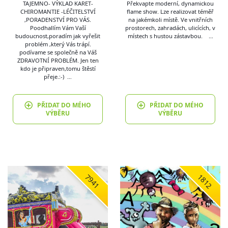
TAJEMNO- VÝKLAD KARET-
Překvapte moderní, dynamickou
CHIROMANTIE -LÉČITELSTVÍ
flame show. Lze realizovat téměř
,PORADENSTVÍ PRO VÁS.
na jakémkoli místě. Ve vnitřních
Poodhallím Vám Vaší
prostorech, zahradách, ulicících, v
budoucnost,poradím jak vyřešit
místech s hustou zástavbou. …
problém ,který Vás trápí.
podívame se společně na Váš
ZDRAVOTNÍ PROBLÉM. Jen ten
kdo je připraven,tomu štěstí
přeje.:-) …
PŘIDAT DO MÉHO
PŘIDAT DO MÉHO
VÝBĚRU
VÝBĚRU
7941
1812