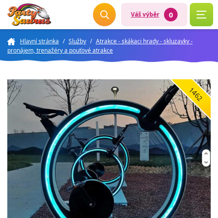
0
Váš výběr
Hlavní stránka
/
Služby
/
Atrakce - skákaci hrady - skluzavky -
pronájem, trenažéry a pouťové atrakce
1462