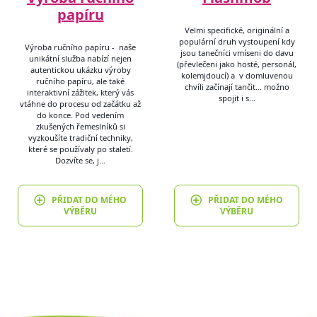
papíru
Velmi specifické, originální a
populární druh vystoupení kdy
Výroba ručního papíru - naše
jsou tanečníci vmíseni do davu
unikátní služba nabízí nejen
(převlečeni jako hosté, personál,
autentickou ukázku výroby
kolemjdoucí) a v domluvenou
ručního papíru, ale také
chvíli začínají tančit... možno
interaktivní zážitek, který vás
spojit i s…
vtáhne do procesu od začátku až
do konce. Pod vedením
zkušených řemeslníků si
vyzkoušíte tradiční techniky,
které se používaly po staletí.
Dozvíte se, j…
PŘIDAT DO MÉHO
PŘIDAT DO MÉHO
VÝBĚRU
VÝBĚRU