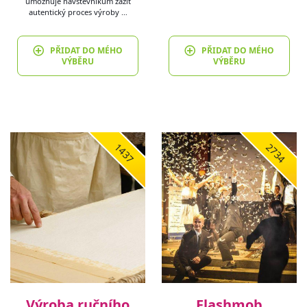
umožňuje návštěvníkům zažít
autentický proces výroby …
PŘIDAT DO MÉHO
PŘIDAT DO MÉHO
VÝBĚRU
VÝBĚRU
1437
2734
Výroba ručního
Flashmob