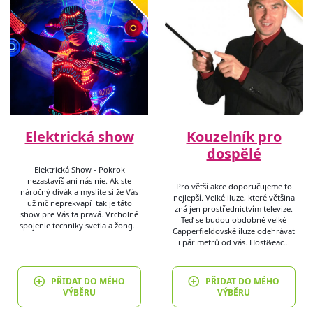
Elektrická show
Kouzelník pro
dospělé
Elektrická Show - Pokrok
nezastavíš ani nás nie. Ak ste
Pro větší akce doporučujeme to
náročný divák a myslíte si že Vás
nejlepší. Velké iluze, které většina
už nič neprekvapí tak je táto
zná jen prostřednictvím televize.
show pre Vás ta pravá. Vrcholné
Teď se budou obdobně velké
spojenie techniky svetla a žong…
Capperfieldovské iluze odehrávat
i pár metrů od vás. Host&eac…
PŘIDAT DO MÉHO
PŘIDAT DO MÉHO
VÝBĚRU
VÝBĚRU