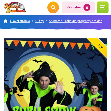
0
Váš výběr
Hlavní stránka
/
Služby
/
Animátoři - zábavné programy pro děti
1126