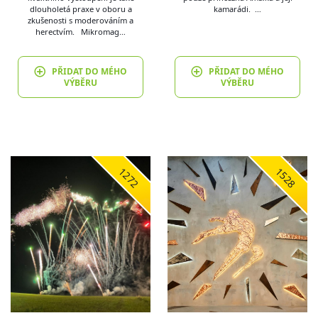
dlouholetá praxe v oboru a
kamarádi. …
zkušenosti s moderováním a
herectvím. Mikromag…
PŘIDAT DO MÉHO
PŘIDAT DO MÉHO
VÝBĚRU
VÝBĚRU
1272
1528