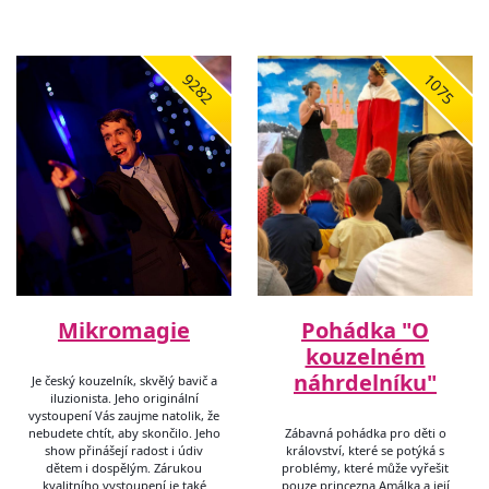
9282
1075
Mikromagie
Pohádka "O
kouzelném
náhrdelníku"
Je český kouzelník, skvělý bavič a
iluzionista. Jeho originální
vystoupení Vás zaujme natolik, že
nebudete chtít, aby skončilo. Jeho
Zábavná pohádka pro děti o
show přinášejí radost i údiv
království, které se potýká s
dětem i dospělým. Zárukou
problémy, které může vyřešit
kvalitního vystoupení je také
pouze princezna Amálka a její