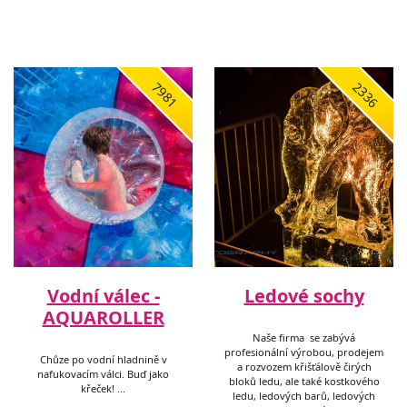
7981
2336
Vodní válec -
Ledové sochy
AQUAROLLER
Naše firma se zabývá
profesionální výrobou, prodejem
Chůze po vodní hladnině v
a rozvozem křišťálově čirých
nafukovacím válci. Buď jako
bloků ledu, ale také kostkového
křeček! …
ledu, ledových barů, ledových