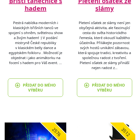
Břiští tanečnice s
Pletení ošatek ze
hadem
slámy
Pestrá nabídka moderních i
Pletení ošatek ze slámy není jen
klasických břišních tanců ve
obyčejná aktivita, ale fascinující
spojení s ohněm, světelnou show
cesta do světa historického
a živým hadem! :) V podání
řemesla, které okouzlí každého
mistryně České republiky
účastníka. Přilákejte pozornost
v klasickém belly dance a
svých hostů unikátní zábavou,
egyptském folkloru . Možností je
která spojuje tradici, kreativitu a
objednat i jako animátorku na
společnou radost z tvoření.
focení s hadem pro Váš event. …
Pletení ošatek ze slámy přináší
nejen radost z…
PŘIDAT DO MÉHO
PŘIDAT DO MÉHO
VÝBĚRU
VÝBĚRU
2576
3512