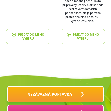
soch a mnoho jiného. Takto
připravený ledový blok se nedá
realizovat v domácích
podmínkách, ale je potřeba
profesionálního přístupu k
výrobě ledu. Nab…
PŘIDAT DO MÉHO
PŘIDAT DO MÉHO
VÝBĚRU
VÝBĚRU
NEZÁVAZNÁ POPTÁVKA