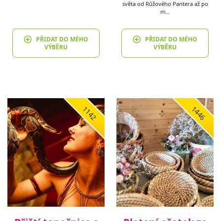
světa od Růžového Pantera až po
m…
PŘIDAT DO MÉHO
PŘIDAT DO MÉHO
VÝBĚRU
VÝBĚRU
1142
1446