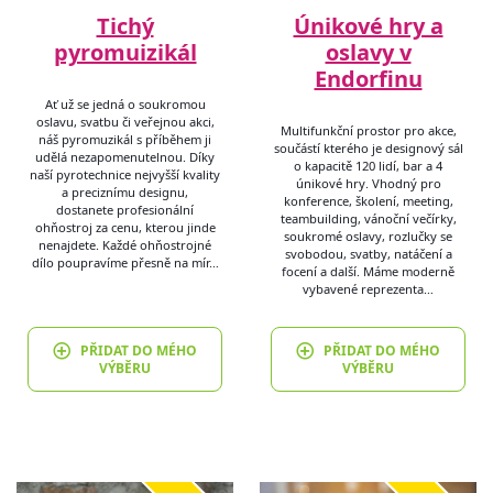
Tichý
Únikové hry a
pyromuizikál
oslavy v
Endorfinu
Ať už se jedná o soukromou
oslavu, svatbu či veřejnou akci,
Multifunkční prostor pro akce,
náš pyromuzikál s příběhem ji
součástí kterého je designový sál
udělá nezapomenutelnou. Díky
o kapacitě 120 lidí, bar a 4
naší pyrotechnice nejvyšší kvality
únikové hry. Vhodný pro
a preciznímu designu,
konference, školení, meeting,
dostanete profesionální
teambuilding, vánoční večírky,
ohňostroj za cenu, kterou jinde
soukromé oslavy, rozlučky se
nenajdete. Každé ohňostrojné
svobodou, svatby, natáčení a
dílo poupravíme přesně na mír…
focení a další. Máme moderně
vybavené reprezenta…
PŘIDAT DO MÉHO
PŘIDAT DO MÉHO
VÝBĚRU
VÝBĚRU